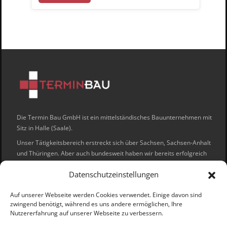
Die Termin Bau GmbH ist ein mittelständisches Bauunternehmen mit
Sitz in Halle (Saale).
Unser Tätigkeitsbereich erstreckt sich über Sachsen, Sachsen-Anhalt
und Thüringen. Aber auch bundesweit haben wir bereits erfolgreich
die Aufträge unserer Kunden umgesetzt.
Datenschutzeinstellungen
Unsere Handwerker sind schnell und effizient und sorgen für einen
störungsfreien Ablauf auf Ihrer Baustelle.
Auf unserer Webseite werden Cookies verwendet. Einige davon sind
zwingend benötigt, während es uns andere ermöglichen, Ihre
Wir freuen uns auch Sie als Kunden begrüßen zu dürfen.
Nutzererfahrung auf unserer Webseite zu verbessern.
Sie uns auf: