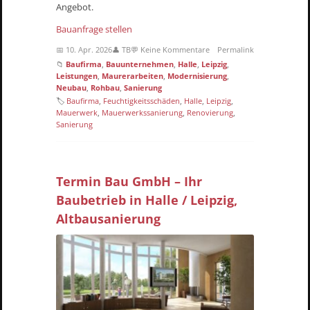
Angebot.
Bauanfrage stellen
📅 10. Apr. 2026
👤 TB
💬 Keine Kommentare
Permalink
📁
Baufirma
,
Bauunternehmen
,
Halle
,
Leipzig
,
Leistungen
,
Maurerarbeiten
,
Modernisierung
,
Neubau
,
Rohbau
,
Sanierung
🏷
Baufirma
,
Feuchtigkeitsschäden
,
Halle
,
Leipzig
,
Mauerwerk
,
Mauerwerkssanierung
,
Renovierung
,
Sanierung
Termin Bau GmbH – Ihr
Baubetrieb in Halle / Leipzig,
Altbausanierung