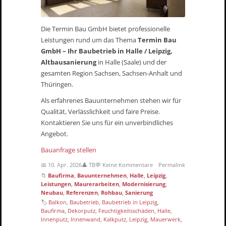
Die Termin Bau GmbH bietet professionelle
Leistungen rund um das Thema
Termin Bau
GmbH – Ihr Baubetrieb in Halle / Leipzig,
Altbausanierung
in Halle (Saale) und der
gesamten Region Sachsen, Sachsen-Anhalt und
Thüringen.
Als erfahrenes Bauunternehmen stehen wir für
Qualität, Verlässlichkeit und faire Preise.
Kontaktieren Sie uns für ein unverbindliches
Angebot.
Bauanfrage stellen
📅 10. Apr. 2026
👤 TB
💬 Keine Kommentare
Permalink
📁
Baufirma
,
Bauunternehmen
,
Halle
,
Leipzig
,
Leistungen
,
Maurerarbeiten
,
Modernisierung
,
Neubau
,
Referenzen
,
Rohbau
,
Sanierung
🏷
Balkon
,
Baubetrieb
,
Baubetrieb in Leipzig
,
Baufirma
,
Dekorputz
,
Feuchtigkeitsschäden
,
Halle
,
Innenputz
,
Innenwand
,
Kalkputz
,
Leipzig
,
Mauerwerk
,