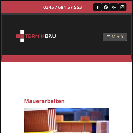
0345 / 681 57 553
☰ Menü
Mauerarbeiten