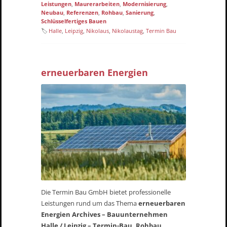
Leistungen
,
Maurerarbeiten
,
Modernisierung
,
Neubau
,
Referenzen
,
Rohbau
,
Sanierung
,
Schlüsselfertiges Bauen
🏷
Halle
,
Leipzig
,
Nikolaus
,
Nikolaustag
,
Termin Bau
erneuerbaren Energien
Die Termin Bau GmbH bietet professionelle
Leistungen rund um das Thema
erneuerbaren
Energien Archives – Bauunternehmen
Halle / Leipzig – Termin-Bau, Rohbau,