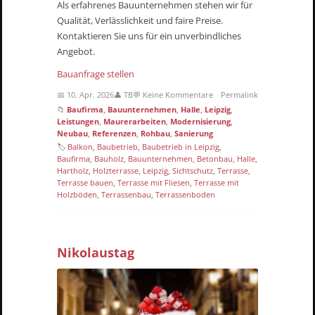
Als erfahrenes Bauunternehmen stehen wir für
Qualität, Verlässlichkeit und faire Preise.
Kontaktieren Sie uns für ein unverbindliches
Angebot.
Bauanfrage stellen
📅 10. Apr. 2026
👤 TB
💬 Keine Kommentare
Permalink
📁
Baufirma
,
Bauunternehmen
,
Halle
,
Leipzig
,
Leistungen
,
Maurerarbeiten
,
Modernisierung
,
Neubau
,
Referenzen
,
Rohbau
,
Sanierung
🏷
Balkon
,
Baubetrieb
,
Baubetrieb in Leipzig
,
Baufirma
,
Bauholz
,
Bauunternehmen
,
Betonbau
,
Halle
,
Hartholz
,
Holzterrasse
,
Leipzig
,
Sichtschutz
,
Terrasse
,
Terrasse bauen
,
Terrasse mit Fliesen
,
Terrasse mit
Holzböden
,
Terrassenbau
,
Terrassenboden
Nikolaustag