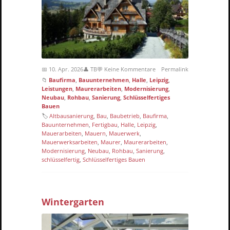
📅 10. Apr. 2026
👤 TB
💬 Keine Kommentare
Permalink
📁
Baufirma
,
Bauunternehmen
,
Halle
,
Leipzig
,
Leistungen
,
Maurerarbeiten
,
Modernisierung
,
Neubau
,
Rohbau
,
Sanierung
,
Schlüsselfertiges
Bauen
🏷
Altbausanierung
,
Bau
,
Baubetrieb
,
Baufirma
,
Bauunternehmen
,
Fertigbau
,
Halle
,
Leipzig
,
Mauerarbeiten
,
Mauern
,
Mauerwerk
,
Mauerwerksarbeiten
,
Maurer
,
Maurerarbeiten
,
Modernisierung
,
Neubau
,
Rohbau
,
Sanierung
,
schlüsselfertig
,
Schlüsselfertiges Bauen
Wintergarten