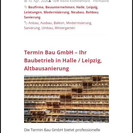
📅 10. Apr. 2026
👤 TB
💬 Keine Kommentare
Permalink
📁
Baufirma
,
Bauunternehmen
,
Halle
,
Leipzig
,
Leistungen
,
Modernisierung
,
Neubau
,
Rohbau
,
Sanierung
🏷
Anbau
,
Ausbau
,
Balkon
,
Modernisierung
,
Sanierung
,
Umbau
,
Wintergarten
Termin Bau GmbH – Ihr
Baubetrieb in Halle / Leipzig,
Altbausanierung
Die Termin Bau GmbH bietet professionelle