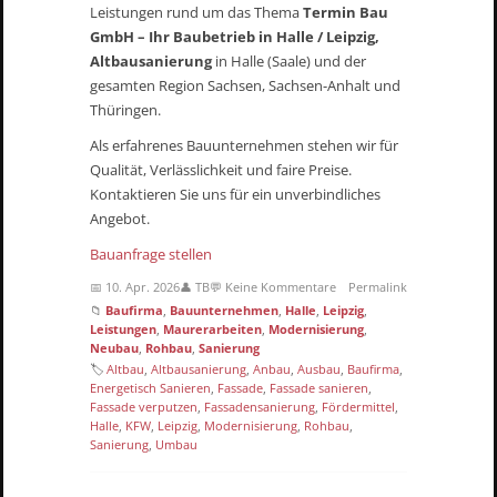
Leistungen rund um das Thema
Termin Bau
GmbH – Ihr Baubetrieb in Halle / Leipzig,
Altbausanierung
in Halle (Saale) und der
gesamten Region Sachsen, Sachsen-Anhalt und
Thüringen.
Als erfahrenes Bauunternehmen stehen wir für
Qualität, Verlässlichkeit und faire Preise.
Kontaktieren Sie uns für ein unverbindliches
Angebot.
Bauanfrage stellen
📅 10. Apr. 2026
👤 TB
💬 Keine Kommentare
Permalink
📁
Baufirma
,
Bauunternehmen
,
Halle
,
Leipzig
,
Leistungen
,
Maurerarbeiten
,
Modernisierung
,
Neubau
,
Rohbau
,
Sanierung
🏷
Altbau
,
Altbausanierung
,
Anbau
,
Ausbau
,
Baufirma
,
Energetisch Sanieren
,
Fassade
,
Fassade sanieren
,
Fassade verputzen
,
Fassadensanierung
,
Fördermittel
,
Halle
,
KFW
,
Leipzig
,
Modernisierung
,
Rohbau
,
Sanierung
,
Umbau