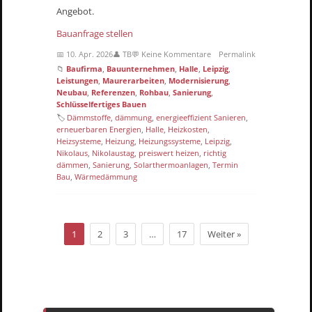
Angebot.
Bauanfrage stellen
📅 10. Apr. 2026
👤 TB
💬 Keine Kommentare
Permalink
📁
Baufirma
,
Bauunternehmen
,
Halle
,
Leipzig
,
Leistungen
,
Maurerarbeiten
,
Modernisierung
,
Neubau
,
Referenzen
,
Rohbau
,
Sanierung
,
Schlüsselfertiges Bauen
🏷
Dämmstoffe
,
dämmung
,
energieeffizient Sanieren
,
erneuerbaren Energien
,
Halle
,
Heizkosten
,
Heizsysteme
,
Heizung
,
Heizungssysteme
,
Leipzig
,
Nikolaus
,
Nikolaustag
,
preiswert heizen
,
richtig
dämmen
,
Sanierung
,
Solarthermoanlagen
,
Termin
Bau
,
Wärmedämmung
1
2
3
…
17
Weiter »