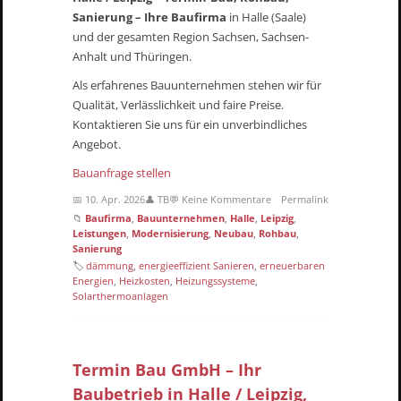
Sanierung – Ihre Baufirma
in Halle (Saale)
und der gesamten Region Sachsen, Sachsen-
Anhalt und Thüringen.
Als erfahrenes Bauunternehmen stehen wir für
Qualität, Verlässlichkeit und faire Preise.
Kontaktieren Sie uns für ein unverbindliches
Angebot.
Bauanfrage stellen
📅 10. Apr. 2026
👤 TB
💬 Keine Kommentare
Permalink
📁
Baufirma
,
Bauunternehmen
,
Halle
,
Leipzig
,
Leistungen
,
Modernisierung
,
Neubau
,
Rohbau
,
Sanierung
🏷
dämmung
,
energieeffizient Sanieren
,
erneuerbaren
Energien
,
Heizkosten
,
Heizungssysteme
,
Solarthermoanlagen
Termin Bau GmbH – Ihr
Baubetrieb in Halle / Leipzig,