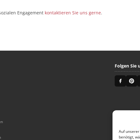
 sozialen Engagement
kontaktieren Sie uns gerne
.
Folgen Sie 
en
Auf unserer
benötigt, w
n