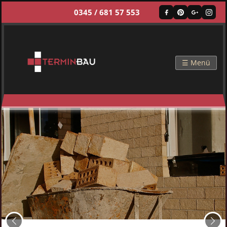
0345 / 681 57 553
☰ Menü
Zurück
Weit