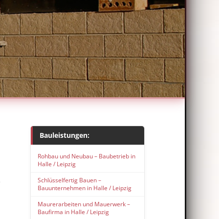
Bauleistungen:
m
Rohbau und Neubau – Baubetrieb in
Halle / Leipzig
Schlüsselfertig Bauen –
Bauunternehmen in Halle / Leipzig
Maurerarbeiten und Mauerwerk –
Baufirma in Halle / Leipzig