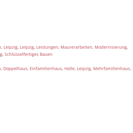
e
,
Leipzig
,
Leipzig
,
Leistungen
,
Maurerarbeiten
,
Modernisierung
,
ng
,
Schlüsselfertiges Bauen
n
,
Doppelhaus
,
Einfamilienhaus
,
Halle
,
Leipzig
,
Mehrfamilienhaus
,