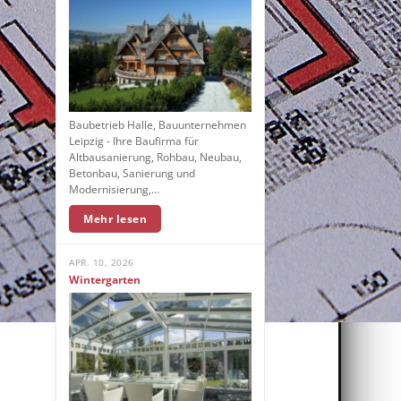
Baubetrieb Halle, Bauunternehmen
Leipzig - Ihre Baufirma für
Altbausanierung, Rohbau, Neubau,
Betonbau, Sanierung und
Modernisierung,…
Mehr lesen
APR. 10, 2026
Wintergarten