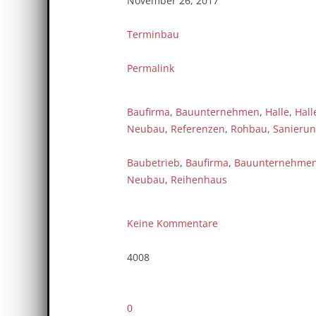
November 26, 2017
Terminbau
Permalink
Baufirma
,
Bauunternehmen
,
Halle
,
Hall
Neubau
,
Referenzen
,
Rohbau
,
Sanieru
Baubetrieb
,
Baufirma
,
Bauunternehme
Neubau
,
Reihenhaus
Keine Kommentare
4008
0