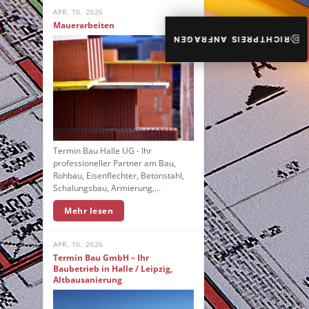
APR. 10, 2026
Mauerarbeiten
RICHTPREIS ANFRAGEN
Termin Bau Halle UG - Ihr
professioneller Partner am Bau,
Rohbau, Eisenflechter, Betonstahl,
Schalungsbau, Armierung,…
Mehr lesen
APR. 10, 2026
Termin Bau GmbH – Ihr
Baubetrieb in Halle / Leipzig,
Altbausanierung