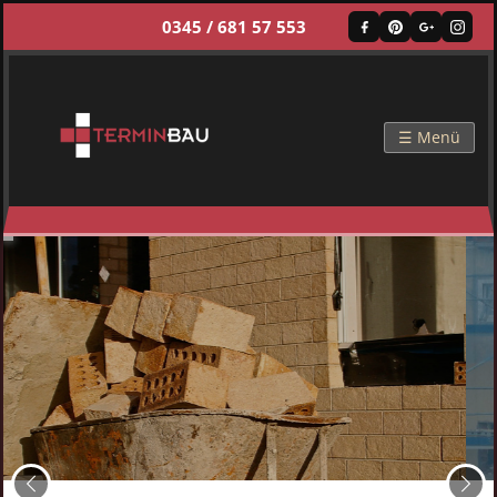
0345 / 681 57 553
☰ Menü
Zurück
Weit