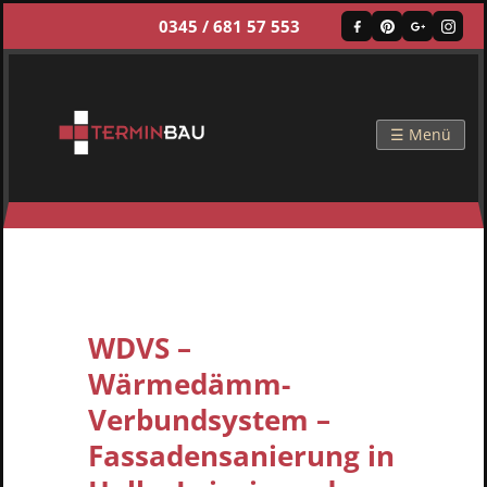
0345 / 681 57 553
☰ Menü
WDVS –
Wärmedämm-
Verbundsystem –
Fassadensanierung in