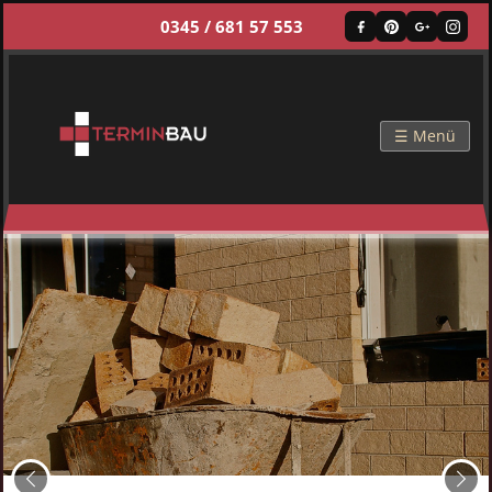
0345 / 681 57 553
☰ Menü
Zurück
Weit