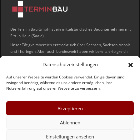
Die Termin Bau GmbH ist ein mittelständisches Bauunternehmen mit
Sitz in Halle (Saale).
Unser Tätigkeitsbereich erstreckt sich über Sachsen, Sachsen-Anhalt
und Thüringen. Aber auch bundesweit haben wir bereits erfolgreich
die Aufträge unserer Kunden umgesetzt.
Datenschutzeinstellungen
Unsere Handwerker sind schnell und effizient und sorgen für einen
störungsfreien Ablauf auf Ihrer Baustelle.
Auf unserer Webseite werden Cookies verwendet. Einige davon sind
zwingend benötigt, während es uns andere ermöglichen, Ihre
Wir freuen uns auch Sie als Kunden begrüßen zu dürfen.
Nutzererfahrung auf unserer Webseite zu verbessern.
Sie uns auf:
Akzeptieren
Ablehnen
Einstellungen ansehen
© 2026 Termin Bau GmbH