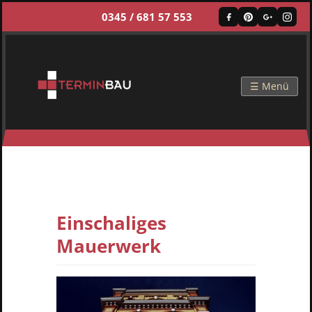
0345 / 681 57 553
☰ Menü
Einschaliges
Mauerwerk